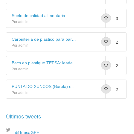
Suelo de calidad alimentaria
3
Por admin
Carpintería de plástico para barcos de cerco: galería de imágenes
2
Por admin
Bacs en plastique TEPSA: leaders dans le secteur de la pêche.
2
Por admin
PUNTA DO XUNCOS (Burela) equipado con suelo sintético de uso alimentario
2
Por admin
Últimos tweets
@TepsaGPF