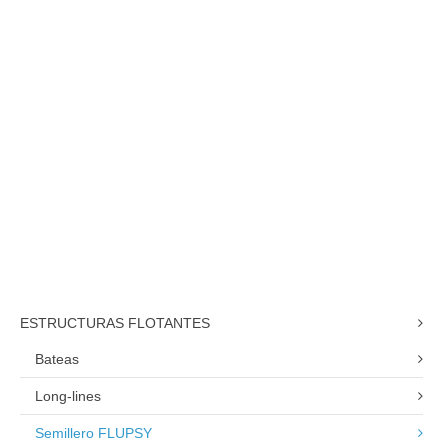
Upweller
Medidas:
7 x 4 m
Capacidad:
36 tambores
Especies:
Ostra, vieira, almeja
ESTRUCTURAS FLOTANTES
Bateas
Long-lines
Semillero FLUPSY