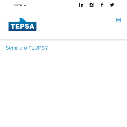
Idioma
Francés
Español
Semillero FLUPSY
Inglés