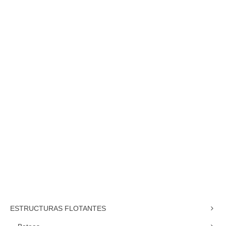
Cultivo de ostra flotante
Longitud:
100 m
Capacidad:
1250 kg
Especies:
Ostra, vieira, almeja
ESTRUCTURAS FLOTANTES