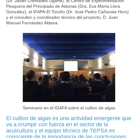
(Dr. Javier Cremades Ugarte), el Centro de Experimentación
Pesquera del Principado de Asturias (Dra. Eva María Llera
González), el IFAPA-El Toruño (Dr. José Pedro Cañavate Hors)
y el consultor y coordinador técnico del proyecto, D. Juan
Manuel Fernández Aldana.
Seminario en el IGAFA sobre el cultivo de algas
El cultivo de algas es una actividad emergente que
va a irrumpir con fuerza en el sector de la
acuicultura y el equipo técnico de TEPSA es
consciente de la importancia de las conclusiones