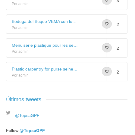
3
Por admin
Bodega del Buque VEMA con losetas de plástico TEPSA
2
Por admin
Menuiserie plastique pour les senneurs: Galerie d’images
2
Por admin
Plastic carpentry for purse seiner vessels: Image gallery
2
Por admin
Últimos tweets
@TepsaGPF
Follow
@TepsaGPF
.