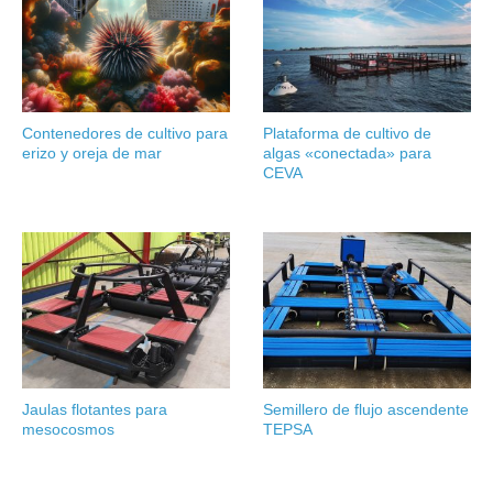
Contenedores de cultivo para
Plataforma de cultivo de
erizo y oreja de mar
algas «conectada» para
CEVA
Jaulas flotantes para
Semillero de flujo ascendente
mesocosmos
TEPSA