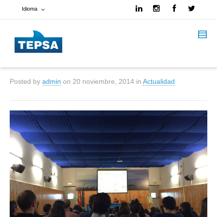
Idioma
Francés
Español
Posted by
admin
on
20 noviembre, 2014
in
Actualidad
Inglés