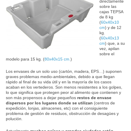
directamente
sobre las
cajas TEPSA
de 8 kg
(
60x40x10
cm
) y de 12
kg.
(
60x40x13
cm
) que, a su
vez, apilan
sobre el
modelo para 15 kg. (
80x40x15 cm.
)
Los envases de un solo uso (cartón, madera, EPS…) suponen
graves problemas medio-ambientales, debido a que llegan
rápido al final de su vida útil y en la mayoría de los casos
acaban en los vertederos. Son menos resistentes a los golpes,
lo que significa que protegen peor al alimento que contienen y
son más propensos a dejar pequeños
restos de envase
dispersos por los lugares donde se utilizan
(centros de
expedición, lonjas, almacenes, etc) con el consiguiente
problema de gestión de residuos, obstrucción de desagües y
polución.
Actualmente
muchos países y grandes ciudades están