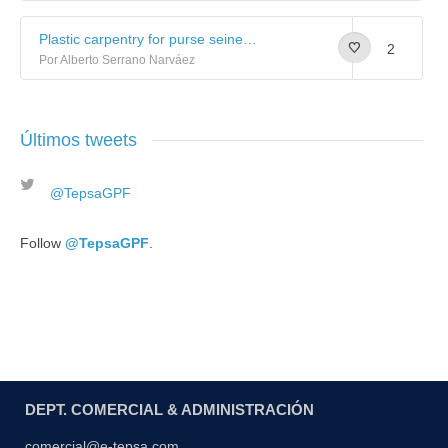
Plastic carpentry for purse seiner vessels: Image gallery
2
Por Alberto Serrano Narváez
Últimos tweets
@TepsaGPF
Follow
@TepsaGPF
.
DEPT. COMERCIAL & ADMINISTRACIÓN
comercial@e-tepsa.com