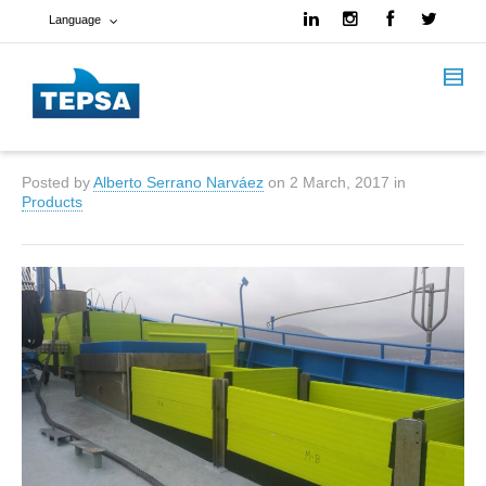
Language
French
Spanish
Posted by
Alberto Serrano Narváez
on
2 March, 2017
in
English
Products