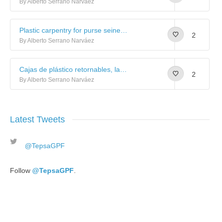
By Alberto Serrano Narváez
Plastic carpentry for purse seiner vessels: Image gallery
2
By Alberto Serrano Narváez
Cajas de plástico retornables, las más sostenibles
2
By Alberto Serrano Narváez
Latest Tweets
@TepsaGPF
Follow
@TepsaGPF
.