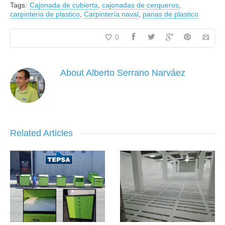
Tags:
Cajonada de cubierta
,
cajonadas de cerqueros
,
carpinteria de plastico
,
Carpintería naval
,
panas de plastico
0
About
Alberto Serrano Narváez
Related Articles