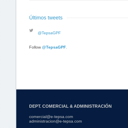
Últimos tweets
@TepsaGPF
Follow
@TepsaGPF
.
DEPT. COMERCIAL & ADMINISTRACIÓN
comercial@e-tepsa.com
administracion@e-tepsa.com