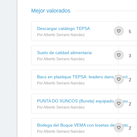
Mejor valorados
Descargar catálogo TEPSA
5
Por Alberto Serrano Narváez
Suelo de calidad alimentaria
3
Por Alberto Serrano Narváez
Bacs en plastique TEPSA: leaders dans le secteur de la pêche.
2
Por Alberto Serrano Narváez
PUNTA DO XUNCOS (Burela) equipado con suelo sintético de uso alimentario
2
Por Alberto Serrano Narváez
Bodega del Buque VEMA con losetas de plástico TEPSA
2
Por Alberto Serrano Narváez