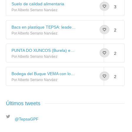
Suelo de calidad alimentaria
3
Por Alberto Serrano Narváez
Bacs en plastique TEPSA: leaders dans le secteur de la pêche.
2
Por Alberto Serrano Narváez
PUNTA DO XUNCOS (Burela) equipado con suelo sintético de uso alimentario
2
Por Alberto Serrano Narváez
Bodega del Buque VEMA con losetas de plástico TEPSA
2
Por Alberto Serrano Narváez
Últimos tweets
@TepsaGPF