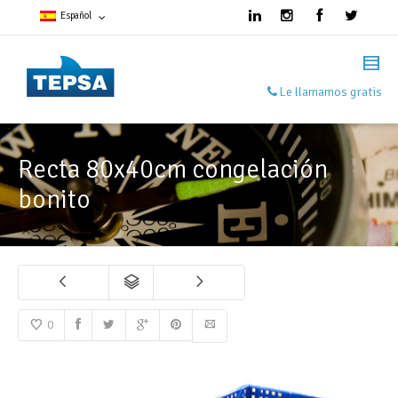
Español
Francés
Le llamamos gratis
Español
Inglés
Recta 80x40cm congelación
bonito
0