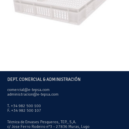
DEPT. COMERCIAL & ADMINISTRACIÓN
comercial@e-tepsa.com
administracion@e-tepsa.com
T. +34 982 500 100
F. +34 982 500 107
Técnica de Envases Pesqueros, TEP., S,A.
c/ Jose Ferro Rodeiro n°3 – 27836 Muras, Lugo