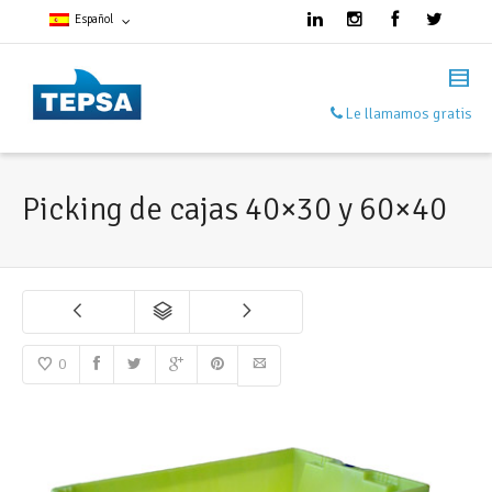
Español
Francés
Le llamamos gratis
Español
Inglés
Picking de cajas 40×30 y 60×40
0