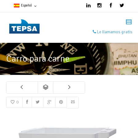
Español
Francés
Le llamamos gratis
Español
Inglés
Carro para carne
0