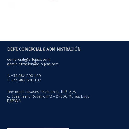
DEPT. COMERCIAL & ADMINISTRACIÓN
comercial@e-tepsa.com
administracion@e-tepsa.com
T. +34 982 500 100
F. +34 982 500 107
Técnica de Envases Pesqueros, TEP., S,A.
c/ Jose Ferro Rodeiro n°3 – 27836 Muras, Lugo
ESPAÑA