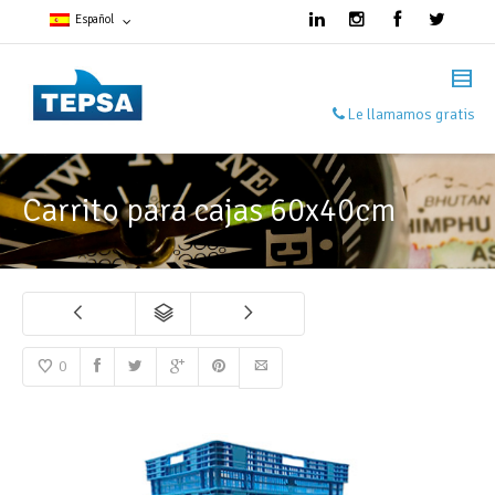
Español
Francés
Le llamamos gratis
Español
Inglés
Carrito para cajas 60x40cm
0