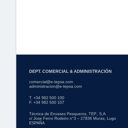
DEPT. COMERCIAL & ADMINISTRACIÓN
comercial@e-tepsa.com
administracion@e-tepsa.com
T. +34 982 500 100
F. +34 982 500 107
Técnica de Envases Pesqueros, TEP., S,A.
c/ Jose Ferro Rodeiro n°3 – 27836 Muras, Lugo
ESPAÑA