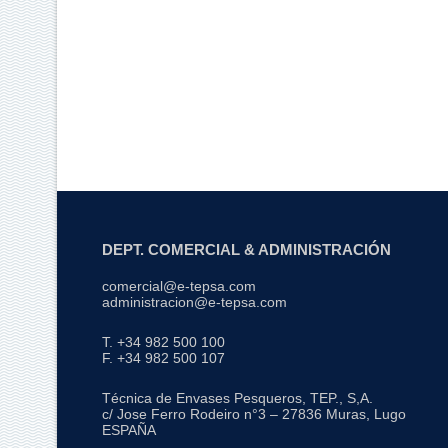
DEPT. COMERCIAL & ADMINISTRACIÓN
comercial@e-tepsa.com
administracion@e-tepsa.com
T. +34 982 500 100
F. +34 982 500 107
Técnica de Envases Pesqueros, TEP., S,A.
c/ Jose Ferro Rodeiro n°3 – 27836 Muras, Lugo
ESPAÑA