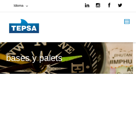
Idioma
Francés
Español
Inglés
bases y palets