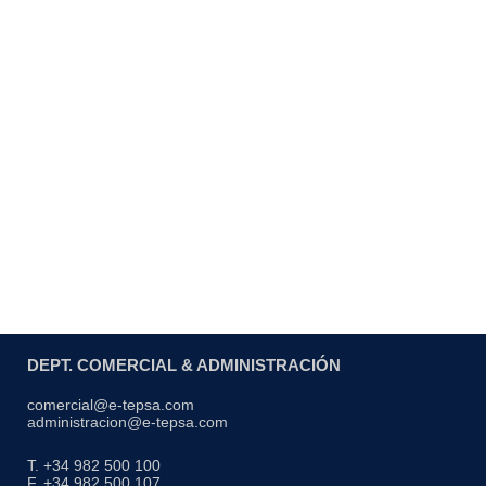
Con desagües
DEPT. COMERCIAL & ADMINISTRACIÓN
comercial@e-tepsa.com
administracion@e-tepsa.com
T. +34 982 500 100
F. +34 982 500 107