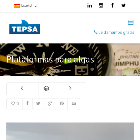
Español
Francés
Le llamamos gratis
Español
Inglés
Plataformas para algas
0