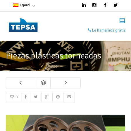
Español
Francés
Le llamamos gratis
Español
Inglés
Piezas plásticas torneadas
0