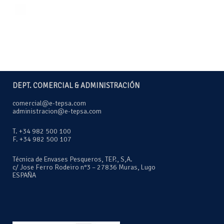
DEPT. COMERCIAL & ADMINISTRACIÓN
comercial@e-tepsa.com
administracion@e-tepsa.com
T. +34 982 500 100
F. +34 982 500 107
Técnica de Envases Pesqueros, TEP., S,A.
c/ Jose Ferro Rodeiro n°3 – 27836 Muras, Lugo
ESPAÑA