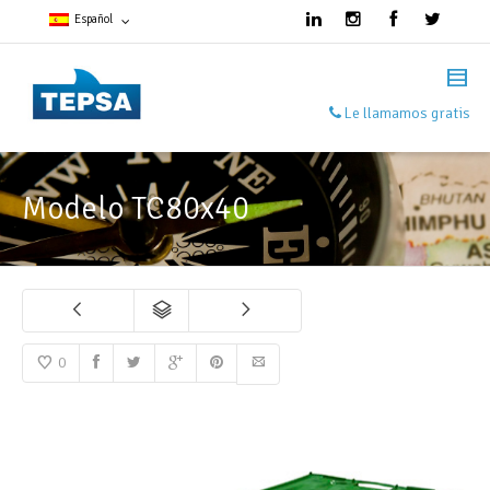
Español
Francés
Le llamamos gratis
Español
Inglés
Modelo TC80x40
0