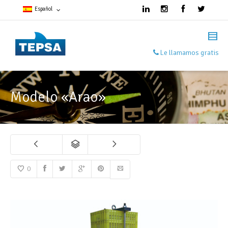
Español
Francés
Le llamamos gratis
Español
Inglés
Modelo «Arao»
0