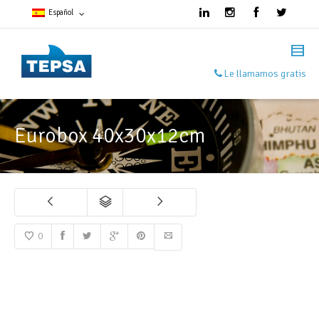
Español
Francés
Le llamamos gratis
Español
Inglés
Eurobox 40x30x12cm
0