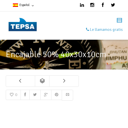
Español
Francés
Le llamamos gratis
Español
Inglés
Encajable 50% 40x30x10cm
0