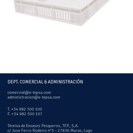
DEPT. COMERCIAL & ADMINISTRACIÓN
comercial@e-tepsa.com
administracion@e-tepsa.com
T. +34 982 500 100
F. +34 982 500 107
Técnica de Envases Pesqueros, TEP., S,A.
c/ Jose Ferro Rodeiro n°3 – 27836 Muras, Lugo