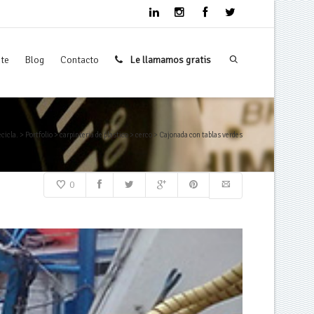
nte
Blog
Contacto
Le llamamos gratis
cicla.
>
Portfolio
>
carpinteria de plastico
>
cerco
>
Cajonada con tablas verdes
0