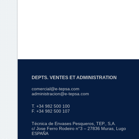
DEPTS. VENTES ET ADMINISTRATION
comercial@e-tepsa.com
administracion@e-tepsa.com
T. +34 982 500 100
F. +34 982 500 107
Técnica de Envases Pesqueros, TEP., S,A.
c/ Jose Ferro Rodeiro n°3 – 27836 Muras, Lugo
ESPAÑA