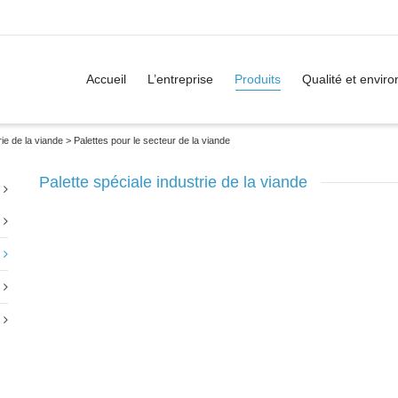
Accueil
L’entreprise
Produits
Qualité et envir
rie de la viande
>
Palettes pour le secteur de la viande
Palette spéciale industrie de la viande
Palette anti-déversement
Palette anti-déversement