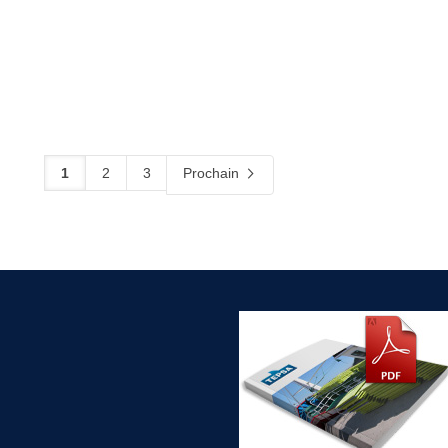
Bac coquillages 40x30x10cm
Dimensions:
40x30x10 cm
Capacité:
5-6Kg – 12L
Poids:
0,29 Kg
1
2
3
Prochain