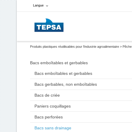
Langue
Français
Espagnol
Produits plastiques réutilisables pour l'industrie agroalimentaire
>
Pêche
Anglais
Bacs emboîtables et gerbables
Bacs emboîtables et gerbables
Bacs gerbables, non emboîtables
Bacs de criée
Paniers coquillages
Bacs perforées
Bacs sans drainage