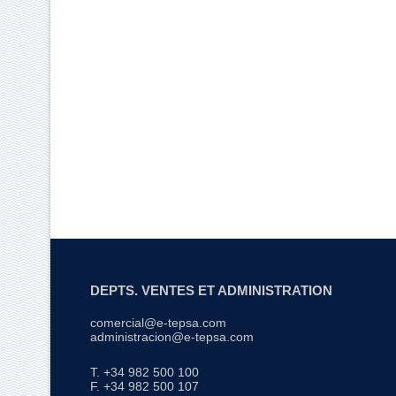
DEPTS. VENTES ET ADMINISTRATION
comercial@e-tepsa.com
administracion@e-tepsa.com
T. +34 982 500 100
F. +34 982 500 107