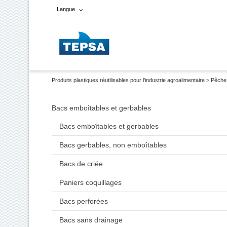
Langue
Français
Espagnol
Produits plastiques réutilisables pour l'industrie agroalimentaire
>
Pêche
Anglais
Bacs emboîtables et gerbables
Bacs emboîtables et gerbables
Bacs gerbables, non emboîtables
Bacs de criée
Paniers coquillages
Bacs perforées
Bacs sans drainage