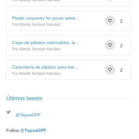
Por Alberto Serrano Narváez
Plastic carpentry for purse seiner vessels: Image gallery
2
Por Alberto Serrano Narváez
Cajas de plástico retornables, las más sostenibles
2
Por Alberto Serrano Narváez
Carpintería de plástico para barcos de cerco: galería de imágenes
2
Por Alberto Serrano Narváez
Últimos tweets
@TepsaGPF
Follow
@TepsaGPF
.