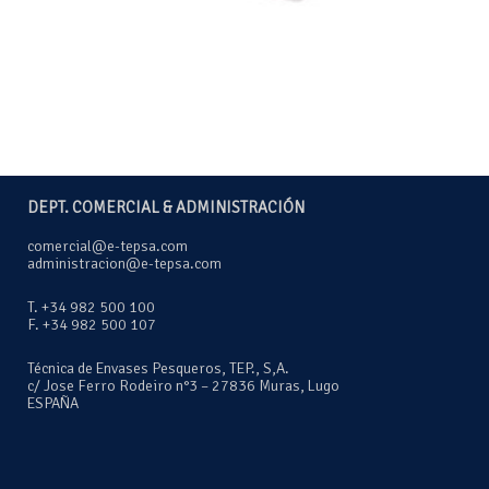
DEPT. COMERCIAL & ADMINISTRACIÓN
comercial@e-tepsa.com
administracion@e-tepsa.com
T. +34 982 500 100
F. +34 982 500 107
Técnica de Envases Pesqueros, TEP., S,A.
c/ Jose Ferro Rodeiro n°3 – 27836 Muras, Lugo
ESPAÑA