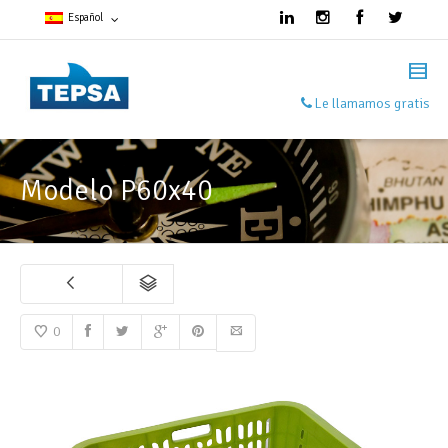
Español
Francés
Le llamamos gratis
Español
Inglés
Modelo P60x40
0